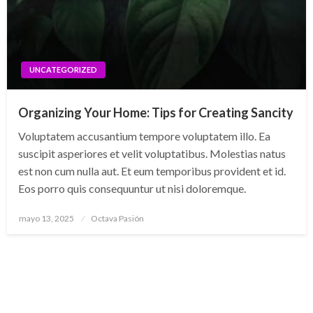
UNCATEGORIZED
Organizing Your Home: Tips for Creating Sancity
Voluptatem accusantium tempore voluptatem illo. Ea
suscipit asperiores et velit voluptatibus. Molestias natus
est non cum nulla aut. Et eum temporibus provident et id.
Eos porro quis consequuntur ut nisi doloremque.
Publicado
mayo 13, 2025
Octava Pasión
el