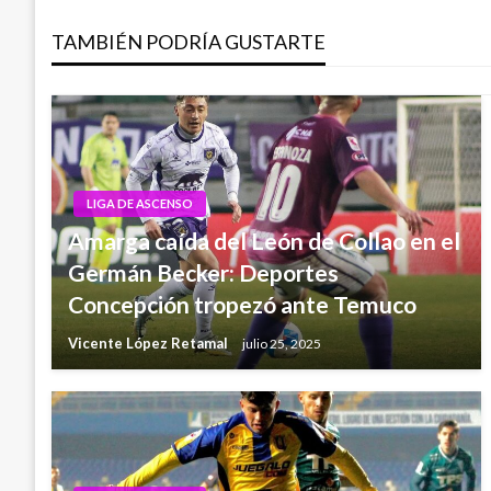
de
TAMBIÉN PODRÍA GUSTARTE
entradas
LIGA DE ASCENSO
Amarga caída del León de Collao en el
Germán Becker: Deportes
Concepción tropezó ante Temuco
Vicente López Retamal
julio 25, 2025