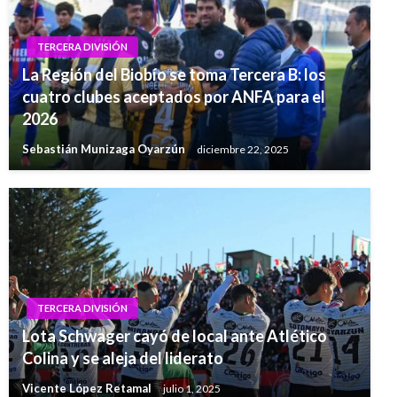
TERCERA DIVISIÓN
La Región del Biobío se toma Tercera B: los
cuatro clubes aceptados por ANFA para el
2026
Sebastián Munizaga Oyarzún
diciembre 22, 2025
TERCERA DIVISIÓN
Lota Schwager cayó de local ante Atlético
Colina y se aleja del liderato
Vicente López Retamal
julio 1, 2025