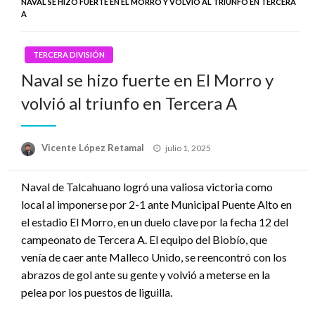
NAVAL SE HIZO FUERTE EN EL MORRO Y VOLVIÓ AL TRIUNFO EN TERCERA
A
TERCERA DIVISIÓN
Naval se hizo fuerte en El Morro y
volvió al triunfo en Tercera A
Publicado
Vicente López Retamal
julio 1, 2025
el
Naval de Talcahuano logró una valiosa victoria como
local al imponerse por 2-1 ante Municipal Puente Alto en
el estadio El Morro, en un duelo clave por la fecha 12 del
campeonato de Tercera A. El equipo del Biobío, que
venía de caer ante Malleco Unido, se reencontró con los
abrazos de gol ante su gente y volvió a meterse en la
pelea por los puestos de liguilla.