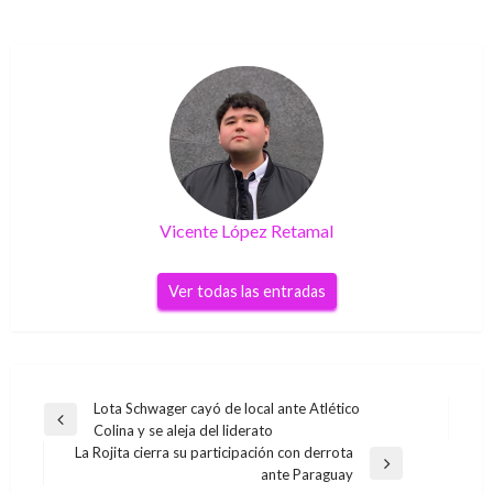
Vicente López Retamal
Ver todas las entradas
Navegación
Lota Schwager cayó de local ante Atlético
Entrada
Colina y se aleja del liderato
de
anterior
La Rojita cierra su participación con derrota
entradas
Entrada
ante Paraguay